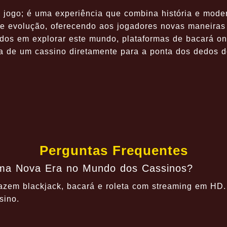
 jogo; é uma experiência que combina história e mode
nte evolução, oferecendo aos jogadores novas maneira
ados em explorar este mundo, plataformas de bacará on
sa de um cassino diretamente para a ponta dos dedos d
Perguntas Frequentes
Uma Nova Era no Mundo dos Cassinos?
azem blackjack, bacará e roleta com streaming em HD. 
sino.