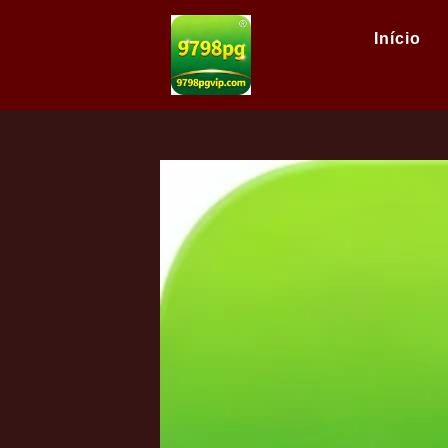
Início