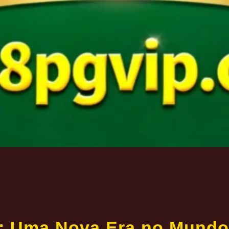
e: Uma Nova Era no Mundo