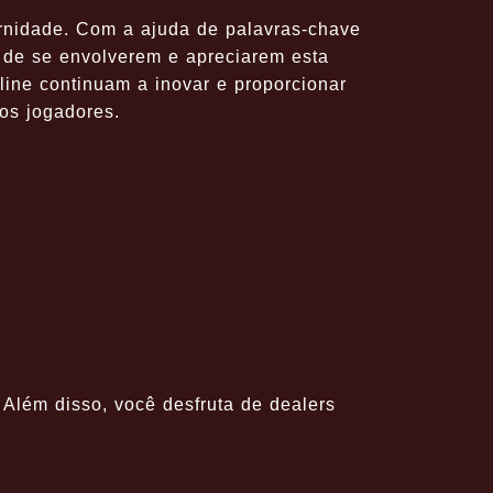
rnidade. Com a ajuda de palavras-chave
s de se envolverem e apreciarem esta
line continuam a inovar e proporcionar
os jogadores.
Além disso, você desfruta de dealers