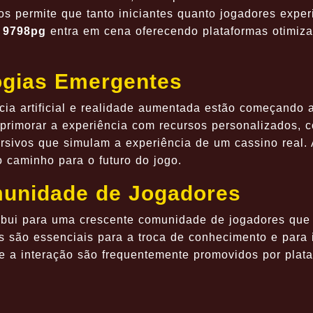
dos permite que tanto iniciantes quanto jogadores exp
r
9798pg
entra em cena oferecendo plataformas otimiza
ogias Emergentes
cia artificial e realidade aumentada estão começando 
aprimorar a experiência com recursos personalizados,
rsivos que simulam a experiência de um cassino real.
 caminho para o futuro do jogo.
munidade de Jogadores
ribui para uma crescente comunidade de jogadores que
s são essenciais para a troca de conhecimento e para
e a interação são frequentemente promovidos por pla