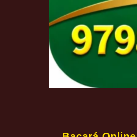
Bacará Onlin