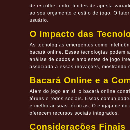
de escolher entre limites de aposta varia
ao seu orçamento e estilo de jogo. O fato
usuário.
O Impacto das Tecnol
As tecnologias emergentes como inteligên
bacará online. Essas tecnologias podem 
análise de dados e ambientes de jogo ime
associada a essas inovações, mostrando o
Bacará Online e a Co
Além do jogo em si, o bacará online cont
fóruns e redes sociais. Essas comunidade
e melhorar suas técnicas. O engajamento 
oferecem recursos sociais integrados.
Considerações Finais