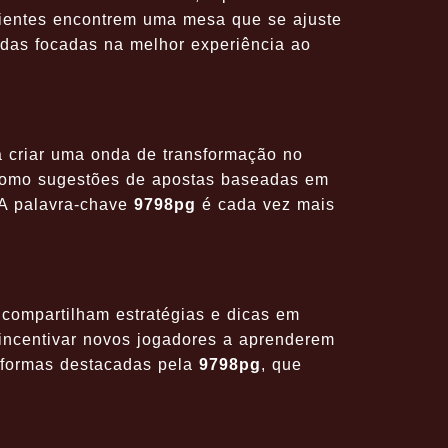
erientes encontrem uma mesa que se ajuste
das focadas na melhor experiência ao
a criar uma onda de transformação no
 como sugestões de apostas baseadas em
 A palavra-chave
9798pg
é cada vez mais
 compartilham estratégias e dicas em
 incentivar novos jogadores a aprenderem
taformas destacadas pela
9798pg
, que