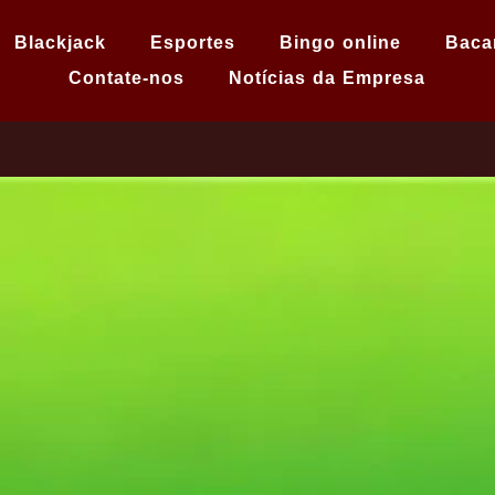
Blackjack
Esportes
Bingo online
Baca
Contate-nos
Notícias da Empresa