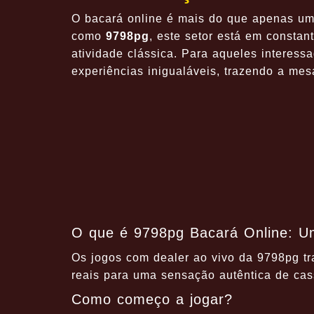
O bacará online é mais do que apenas um
como
9798pg
, este setor está em consta
atividade clássica. Para aqueles interess
experiências inigualáveis, trazendo a me
O que é 9798pg Bacará Online: 
Os jogos com dealer ao vivo da 9798pg tr
reais para uma sensação autêntica de cas
Como começo a jogar?