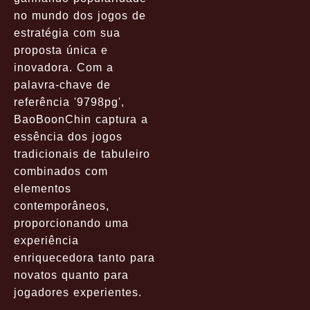
no mundo dos jogos de
estratégia com sua
proposta única e
inovadora. Com a
palavra-chave de
referência '9798pg',
BaoBoonChin captura a
essência dos jogos
tradicionais de tabuleiro
combinados com
elementos
contemporâneos,
proporcionando uma
experiência
enriquecedora tanto para
novatos quanto para
jogadores experientes.