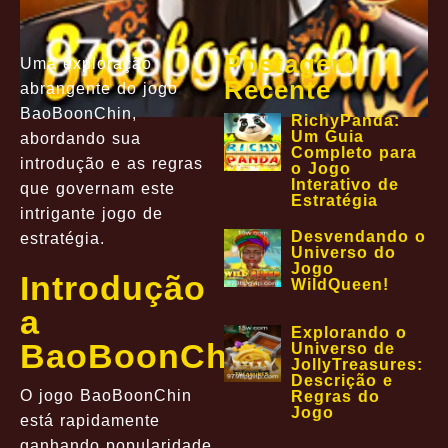
Postagem
Uma exploração
Recente
abrangente do jogo
BaoBoonChin,
RichyPanda:
Um Guia
abordando sua
Completo para
introdução e as regras
o Jogo
Interativo de
que governam este
Estratégia
intrigante jogo de
Desvendando o
estratégia.
Universo do
Jogo
Introdução
WildQueen!
a
Explorando o
BaoBoonChin
Universo de
JollyTreasures:
Descrição e
O jogo BaoBoonChin
Regras do
Jogo
está rapidamente
ganhando popularidade