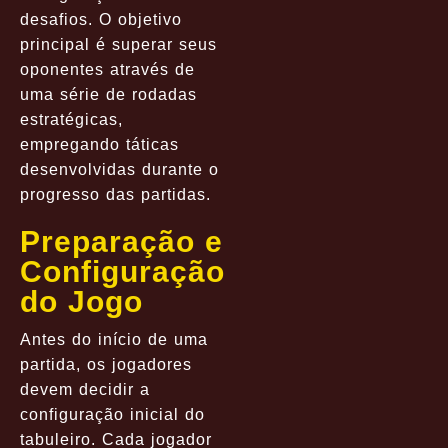
desafios. O objetivo
principal é superar seus
oponentes através de
uma série de rodadas
estratégicas,
empregando táticas
desenvolvidas durante o
progresso das partidas.
Preparação e
Configuração
do Jogo
Antes do início de uma
partida, os jogadores
devem decidir a
configuração inicial do
tabuleiro. Cada jogador