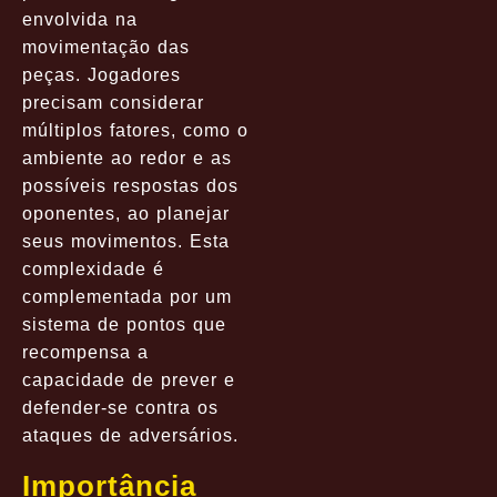
envolvida na
movimentação das
peças. Jogadores
precisam considerar
múltiplos fatores, como o
ambiente ao redor e as
possíveis respostas dos
oponentes, ao planejar
seus movimentos. Esta
complexidade é
complementada por um
sistema de pontos que
recompensa a
capacidade de prever e
defender-se contra os
ataques de adversários.
Importância