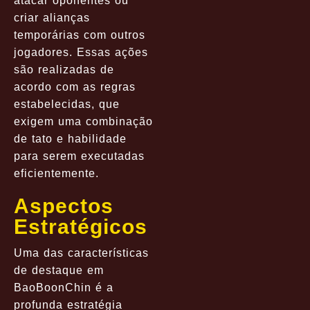
atacar oponentes ou
criar alianças
temporárias com outros
jogadores. Essas ações
são realizadas de
acordo com as regras
estabelecidas, que
exigem uma combinação
de tato e habilidade
para serem executadas
eficientemente.
Aspectos
Estratégicos
Uma das características
de destaque em
BaoBoonChin é a
profunda estratégia