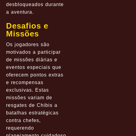
desbloqueados durante
a aventura.
Desafios e
Missões
Os jogadores são
motivados a participar
de missões diárias e
eventos especiais que
oferecem pontos extras
e recompensas
exclusivas. Estas
missões variam de
resgates de Chibis a
batalhas estratégicas
contra chefes,
requerendo
planejamento cuidadoso