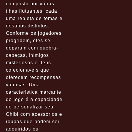
composto por várias
ilhas flutuantes, cada
uma repleta de temas e
desafios distintos.
Conforme os jogadores
progridem, eles se
deparam com quebra-
cabeças, inimigos
misteriosos e itens
colecionáveis que
oferecem recompensas
valiosas. Uma
característica marcante
do jogo é a capacidade
de personalizar seu
Chibi com acessórios e
roupas que podem ser
adquiridos ou