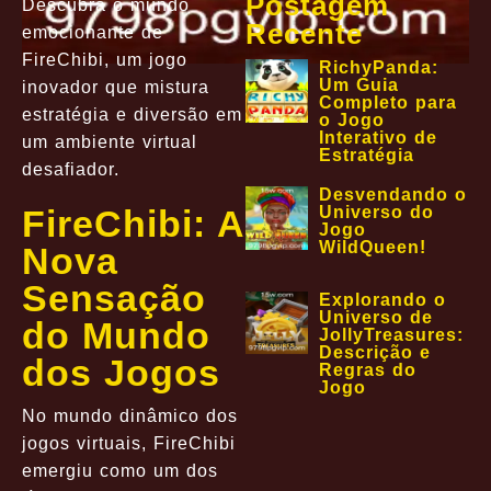
Postagem
Descubra o mundo
Recente
emocionante de
FireChibi, um jogo
RichyPanda:
Um Guia
inovador que mistura
Completo para
estratégia e diversão em
o Jogo
Interativo de
um ambiente virtual
Estratégia
desafiador.
Desvendando o
FireChibi: A
Universo do
Jogo
WildQueen!
Nova
Sensação
Explorando o
Universo de
do Mundo
JollyTreasures:
Descrição e
dos Jogos
Regras do
Jogo
No mundo dinâmico dos
jogos virtuais, FireChibi
emergiu como um dos