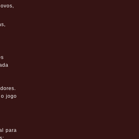
 ovos,
as,
es
cada
adores.
 o jogo
al para
s: