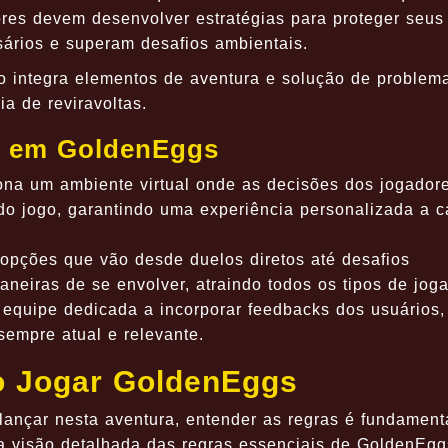
ores devem desenvolver estratégias para proteger seus
rios e superam desafios ambientais.
go integra elementos de aventura e solução de problem
a de reviravoltas.
o em GoldenEggs
na um ambiente virtual onde as decisões dos jogador
do jogo, garantindo uma experiência personalizada a 
pções que vão desde duelos diretos até desafios
aneiras de se envolver, atraindo todos os tipos de jog
quipe dedicada a incorporar feedbacks dos usuários,
empre atual e relevante.
o Jogar GoldenEggs
lançar nesta aventura, entender as regras é fundament
a visão detalhada das regras essenciais de GoldenEgg