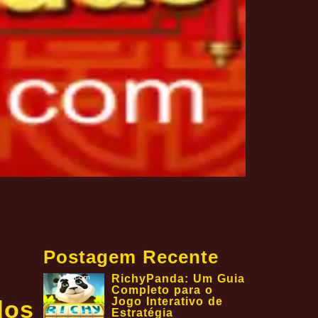
Postagem Recente
RichyPanda: Um Guia
Completo para o
Jogo Interativo de
dos
Estratégia