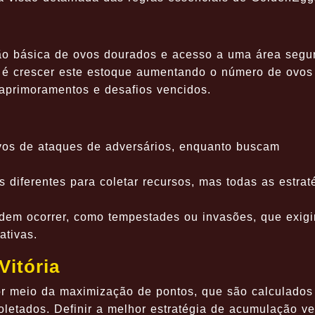
ção básica de ovos dourados e acesso a uma área segu
al é crescer este estoque aumentando o número de ovos
aprimoramentos e desafios vencidos.
vos de ataques de adversários, enquanto buscam
.
diferentes para coletar recursos, mas todas as estrat
odem ocorrer, como tempestades ou invasões, que exigi
ativas.
Vitória
or meio da maximização de pontos, que são calculado
oletados. Definir a melhor estratégia de acumulação ve