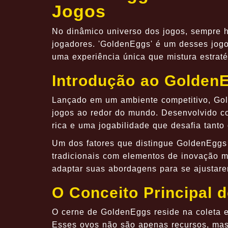
Jogos
No dinâmico universo dos jogos, sempre 
jogadores. 'GoldenEggs' é um desses jog
uma experiência única que mistura estraté
Introdução ao Golden
Lançado em um ambiente competitivo, Go
jogos ao redor do mundo. Desenvolvido co
rica e uma jogabilidade que desafia tanto
Um dos fatores que distingue GoldenEggs
tradicionais com elementos de inovação m
adaptar suas abordagens para se ajustare
O Conceito Principal 
O cerne de GoldenEggs reside na coleta e
Esses ovos não são apenas recursos, mas