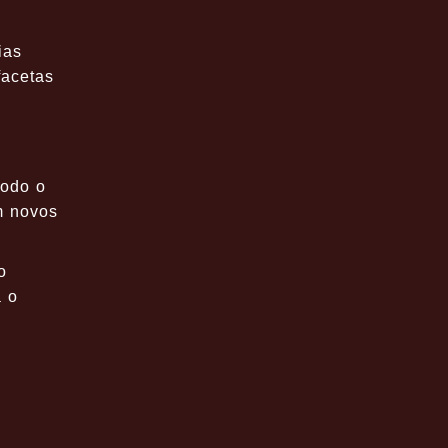
ias
facetas
todo o
m novos
o
a o