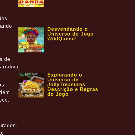
dos
nando
Desvendando o
Universo do Jogo
WildQueen!
s de
arrativa
Explorando o
Universo de
JollyTreasures:
as
Descrição e Regras
odem
do Jogo
ece.
urados.
ão