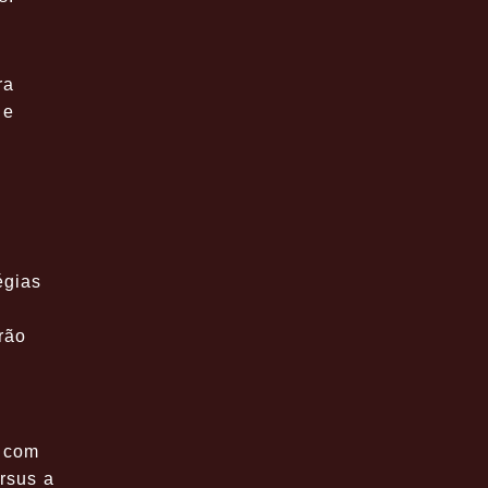
ra
 e
égias
rão
s com
rsus a