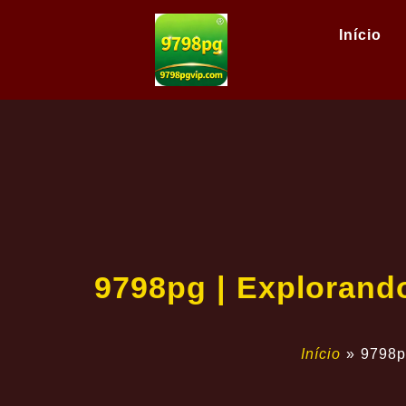
Início
9798pg | Explorand
Início
»
9798p