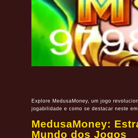
Explore MedusaMoney, um jogo revolucioná
jogabilidade e como se destacar neste em
MedusaMoney: Estra
Mundo dos Jogos