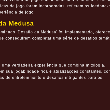
cas de jogo foram incorporadas, refletem os feedback
eriência de jogo.
 da Medusa
ominado 'Desafio da Medusa' foi implementado, oferec
ue conseguirem completar uma série de desafios temát
uma verdadeira experiência que combina mitologia,
om sua jogabilidade rica e atualizações constantes, co
s de entretenimento e desafios intrigantes para os