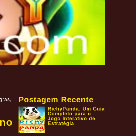
Postagem Recente
gras,
RichyPanda: Um Guia
Completo para o
Jogo Interativo de
 no
Estratégia