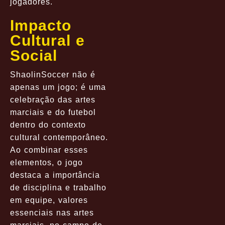
jogadores.
Impacto
Cultural e
Social
ShaolinSoccer não é
apenas um jogo; é uma
celebração das artes
marciais e do futebol
dentro do contexto
cultural contemporâneo.
Ao combinar esses
elementos, o jogo
destaca a importância
de disciplina e trabalho
em equipe, valores
essenciais nas artes