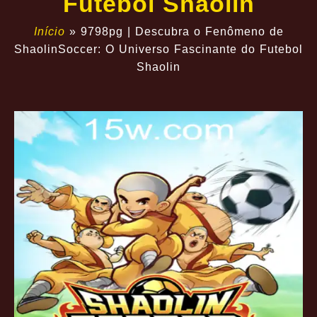
Futebol Shaolin
Início
»
9798pg | Descubra o Fenômeno de
ShaolinSoccer: O Universo Fascinante do Futebol
Shaolin