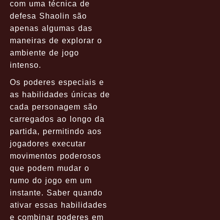
com uma técnica de
defesa Shaolin são
apenas algumas das
maneiras de explorar o
ambiente de jogo
intenso.
Os poderes especiais e
as habilidades únicas de
cada personagem são
carregados ao longo da
partida, permitindo aos
jogadores executar
movimentos poderosos
que podem mudar o
rumo do jogo em um
instante. Saber quando
ativar essas habilidades
e combinar poderes em