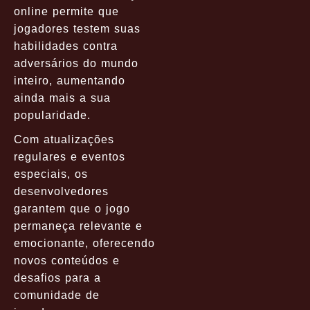
online permite que
jogadores testem suas
habilidades contra
adversários do mundo
inteiro, aumentando
ainda mais a sua
popularidade.
Com atualizações
regulares e eventos
especiais, os
desenvolvedores
garantem que o jogo
permaneça relevante e
emocionante, oferecendo
novos conteúdos e
desafios para a
comunidade de