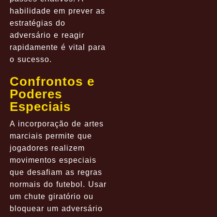
habilidade em prever as
estratégias do
adversário e reagir
rapidamente é vital para
o sucesso.
Confrontos e
Poderes
Especiais
A incorporação de artes
marciais permite que
jogadores realizem
movimentos especiais
que desafiam as regras
normais do futebol. Usar
um chute giratório ou
bloquear um adversário