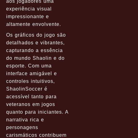
aos jogadores uma
experiência visual
impressionante e
altamente envolvente.
Os gráficos do jogo são
detalhados e vibrantes,
capturando a essência
do mundo Shaolin e do
esporte. Com uma
interface amigável e
controles intuitivos,
ShaolinSoccer é
acessível tanto para
veteranos em jogos
quanto para iniciantes. A
narrativa rica e
personagens
carismáticos contribuem